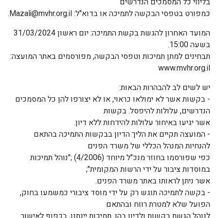
בליווי כל המסמכים הנדרשים
כמפורט בטפסי הבקשה לתמיכה או בדוא"ל: Mazali@mvhr.org.il.
המועד האחרון להגשת בקשת התמיכה: יום ראשון 31/03/2024
בשעה 15:00.
תבחינים למתן תמיכות וטפסי הבקשה, מפורסמים באתר המועצה:
www.mvhr.org.il
יש לשים לב להבהרות הבאות:
- בקשות אשר לא ימולאו כראוי, או לא יצורפו להן כל המסמכים
הנדרשים, עלולות להיפסל. בקשות
אשר יגיעו באיחור עלולות להידחות ללא דיון.
- המועצה תקיים את הליך הדיון בבקשות התמיכה בהתאם
להנחיות המנהל הכללי של משרד הפנים
כפי שפורסמו בחוזר מנכ"ל מיוחד (4/2006) ;"נוהל תמיכות
במוסדות ציבור על ידי הרשות המקומית";
אשר ניתן לראותו באתר משרד הפנים.
- בקשה לתמיכה תוגש רק על ידי מוסד ציבורי כמשמעו בחוק,
הפועל שלא למטרת רווח ובהתאם
לנוהל הגשת בקשות ולדיון בהן. תמיכות יינתנו, בכפוף לאישור